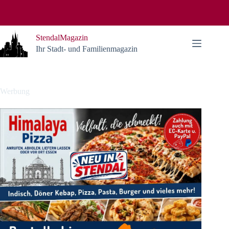
Zum
Inhalt
springen
StendalMagazin
Ihr Stadt- und Familienmagazin
Werbung