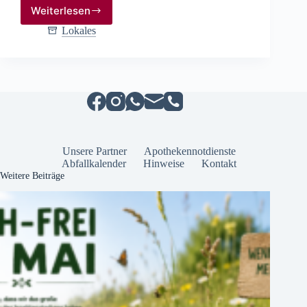
Weiterlesen
Raab
Karcher
Lokales
Stendal
baut
Fachmarkt
aus
und
erweitert
Angebot
für
Handwerker
Unsere Partner
Apothekennotdienste
und
Abfallkalender
Hinweise
Kontakt
Bauherren
Weitere Beiträge