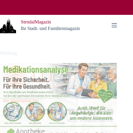
Zum
Inhalt
springen
StendalMagazin
Ihr Stadt- und Familienmagazin
Werbung