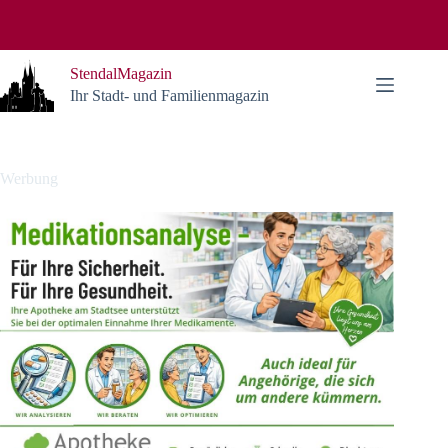
Zum
Inhalt
springen
StendalMagazin
Ihr Stadt- und Familienmagazin
Werbung