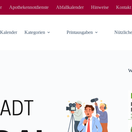
r
Apothekennotdienste
Abfallkalender
Hinweise
Kontakt
-Kalender
Kategorien
Printausgaben
Nützlic
W