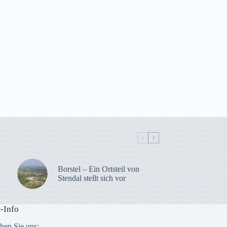
🔨 Lernen mit Herz, Hand und Geschichte!
🌿🏡
Wie begeistert man junge Menschen für
traditionelles Handwerk? Indem man sie
selbst bauen, gestalten und erleben lässt!
Mit dem Projekt „Steinedal“ entsteht auf
dem Gelände des Klostergartens ein
außergewöhnlicher Lernort, an dem
Schülerinnen und Schüler der
A. Comenius
Gymnasium Stendal
gemeinsam mit dem
Altmärkischen Museum historische
Bauweisen ken
...
Mehr ...
Foto
Auf Facebook anzeigen
Borstel – Ein Ortsteil von
Stendal stellt sich vor
-Info
chen Sie uns: