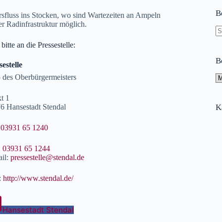
B
sfluss ins Stocken, wo sind Wartezeiten an Ampeln
r Radinfrastruktur möglich.
K
itte an die Pressestelle:
Er
B
sestelle
 des Oberbürgermeisters
A
t 1
6 Hansestadt Stendal
K
:
03931 65 1240
:
03931 65 1244
il:
pressestelle@stendal.de
:
http://www.stendal.de/
Hansestadt Stendal