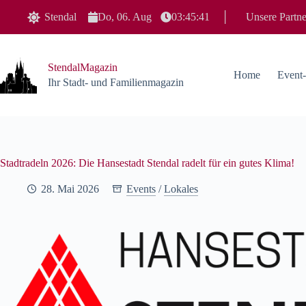
Zum
Stendal
Do, 06. Aug
03:45:42
│
Unsere Partne
Inhalt
springen
StendalMagazin
Home
Event
Ihr Stadt- und Familienmagazin
Stadtradeln 2026: Die Hansestadt Stendal radelt für ein gutes Klima!
28. Mai 2026
Events
/
Lokales