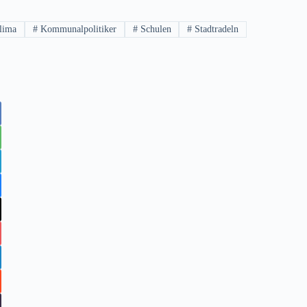
lima
#
Kommunalpolitiker
#
Schulen
#
Stadtradeln