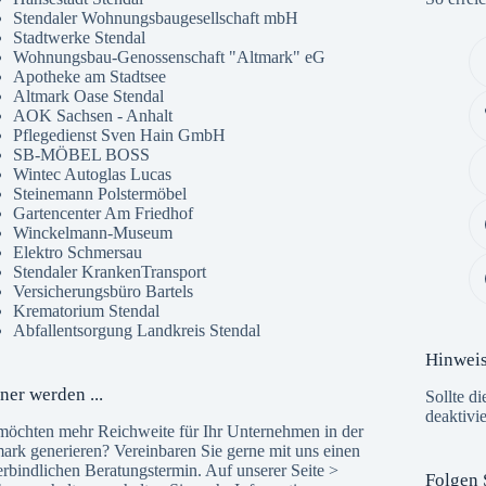
Stendaler Wohnungsbaugesellschaft mbH
Stadtwerke Stendal
Wohnungsbau-Genossenschaft "Altmark" eG
Apotheke am Stadtsee
Altmark Oase Stendal
AOK Sachsen - Anhalt
Pflegedienst Sven Hain GmbH
SB-MÖBEL BOSS
Wintec Autoglas Lucas
Steinemann Polstermöbel
Gartencenter Am Friedhof
Winckelmann-Museum
Elektro Schmersau
Stendaler KrankenTransport
Versicherungsbüro Bartels
Krematorium Stendal
Abfallentsorgung Landkreis Stendal
Hinwei
ner werden ...
Sollte di
deaktivi
möchten mehr Reichweite für Ihr Unternehmen in der
ark generieren? Vereinbaren Sie gerne mit uns einen
rbindlichen Beratungstermin. Auf unserer Seite >
Folgen 