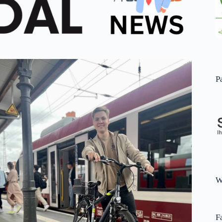
P
W
F