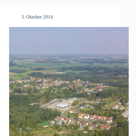
von
Stendal
stellt
3. Oktober 2014
sich
vor