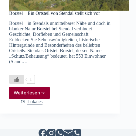
Borstel – Ein Ortsteil von Stendal stellt sich vor
Borstel – in Stendals unmittelbarer Nähe und doch in
blanker Natur Borstel bei Stendal verbindet
Geschichte, Dorfleben und Gemeinschaft.
Entdecken Sie Sehenswürdigkeiten, historische
Hintergründe und Besonderheiten des beliebten
Ortsteils. Stendals Ortsteil Borstel, dessen Name
„Schutz/Behausung“ bedeutet, hat 553 Einwohner
(Stand:…
1
Weiterlesen
Borstel
–
Lokales
Ein
Ortsteil
von
Stendal
stellt
sich