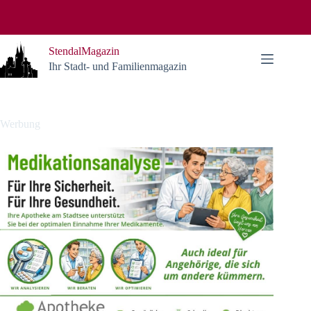
Zum
Inhalt
springen
StendalMagazin
Ihr Stadt- und Familienmagazin
Werbung