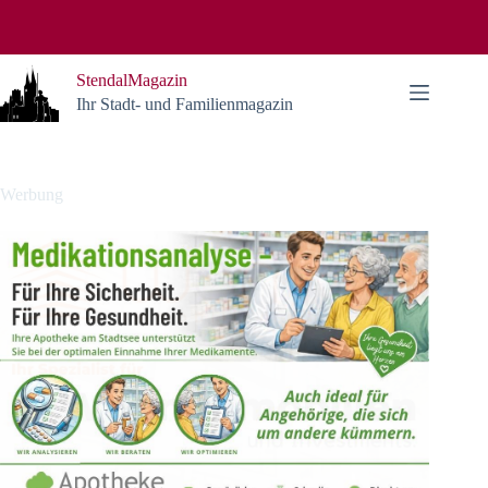
Zum
Inhalt
springen
StendalMagazin
Ihr Stadt- und Familienmagazin
Werbung