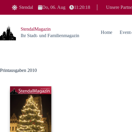
Zum
Stendal
Do, 06. Aug
11:20:19
│
Unsere Partne
Inhalt
springen
StendalMagazin
Home
Event
Ihr Stadt- und Familienmagazin
Printausgaben 2010