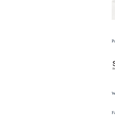
P
W
F