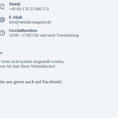
Mobil:
3 Wochen her
+49 (0) 176 23 666 374
🎒📚 Der große Tag rückt näher – die
E-Mail:
Einschulung steht vor der Tür! 🌟
info@stendal-magazin.de
Am 15. August beginnt für viele Kinder ein
Geschäftszeiten:
ganz neuer Lebensabschnitt. Die Vorfreude
10:00 - 17:00 Uhr und nach Vereinbarung
auf die erste Schultüte, den neuen
Schulranzen und den ersten Schultag ist
riesig – und das
E-Center Stendal
ist
se
bestens darauf vorbereitet!
e Seite nicht korrekt dargestellt werden,
Hier finden Sie alles, was kleine ABC-
eren Sie bitte Ihren Werbeblocker!
Schützen für einen gelungenen Schulstart
brauchen – von Schulran
...
Mehr ...
Foto
Sie uns gerne auch auf Facebook!
Auf Facebook anzeigen
Custom Facebook Feed plugin
StendalMagazin
3 Wochen her