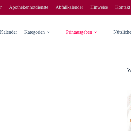
r
Apothekennotdienste
Abfallkalender
Hinweise
Kontakt
-Kalender
Kategorien
Printausgaben
Nützlic
W