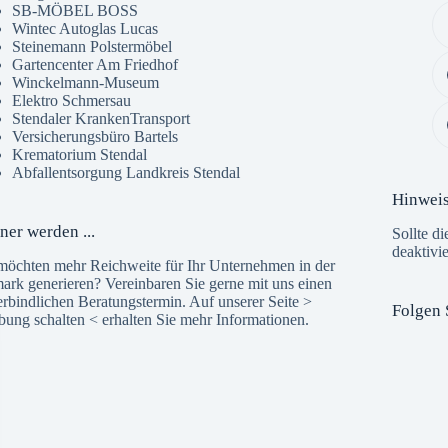
SB-MÖBEL BOSS
Wintec Autoglas Lucas
Steinemann Polstermöbel
Gartencenter Am Friedhof
Winckelmann-Museum
Elektro Schmersau
Stendaler KrankenTransport
Versicherungsbüro Bartels
Krematorium Stendal
Abfallentsorgung Landkreis Stendal
Hinwei
ner werden ...
Sollte di
deaktivi
möchten mehr Reichweite für Ihr Unternehmen in der
ark generieren? Vereinbaren Sie gerne mit uns einen
rbindlichen Beratungstermin. Auf unserer Seite >
Folgen 
bung schalten
< erhalten Sie mehr Informationen.
The 