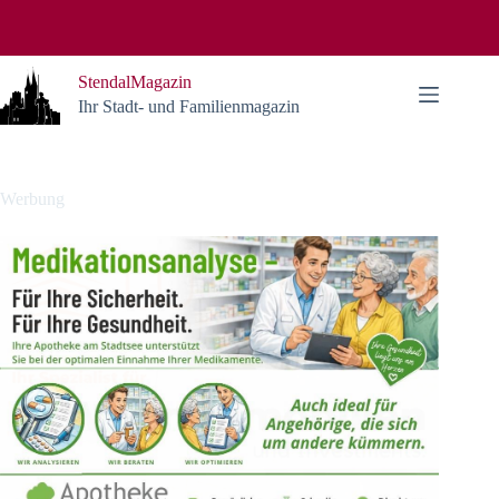
Zum
Inhalt
springen
StendalMagazin
Ihr Stadt- und Familienmagazin
Werbung