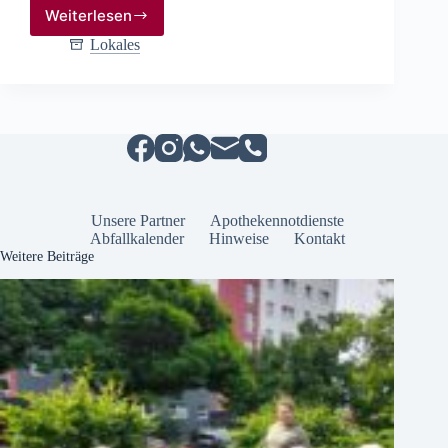
Weiterlesen
Raab
Karcher
Lokales
Stendal
baut
Fachmarkt
aus
und
erweitert
Angebot
für
Handwerker
Unsere Partner
Apothekennotdienste
und
Abfallkalender
Hinweise
Kontakt
Bauherren
Weitere Beiträge