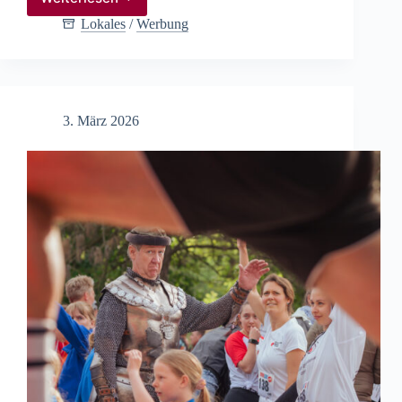
Sanieren
ohne
Lokales
/
Werbung
Aufgraben
–
so
bleibt
alles
3. März 2026
im
Fluss