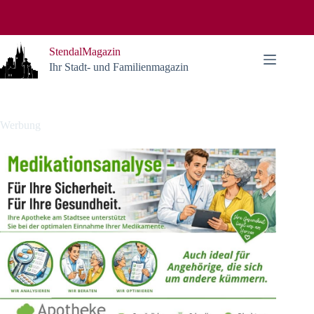
Zum
Inhalt
springen
StendalMagazin
Ihr Stadt- und Familienmagazin
Werbung