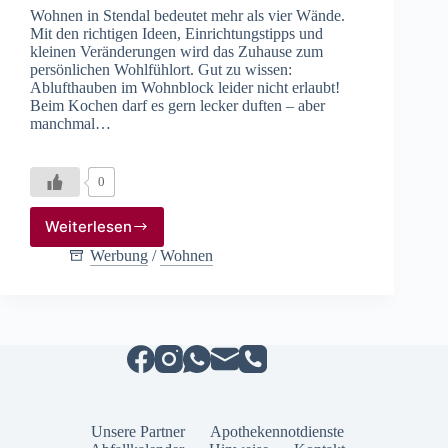
Wohnen in Stendal bedeutet mehr als vier Wände.
Mit den richtigen Ideen, Einrichtungstipps und
kleinen Veränderungen wird das Zuhause zum
persönlichen Wohlfühlort. Gut zu wissen:
Ablufthauben im Wohnblock leider nicht erlaubt!
Beim Kochen darf es gern lecker duften – aber
manchmal…
0
Weiterlesen
Stendaler
Wohnungsbaugesellschaft
Werbung
/
Wohnen
mbH
Unsere Partner
Apothekennotdienste