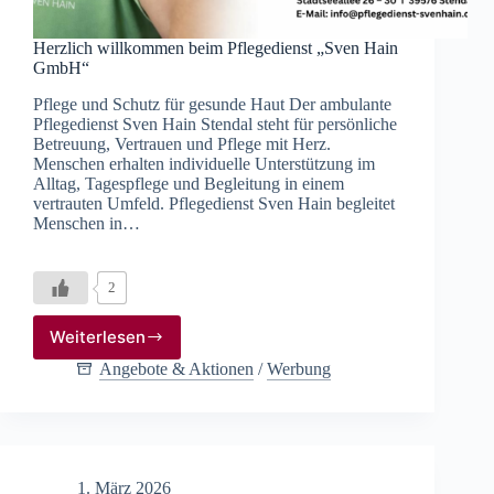
Herzlich willkommen beim Pflegedienst „Sven Hain
GmbH“
Pflege und Schutz für gesunde Haut Der ambulante
Pflegedienst Sven Hain Stendal steht für persönliche
Betreuung, Vertrauen und Pflege mit Herz.
Menschen erhalten individuelle Unterstützung im
Alltag, Tagespflege und Begleitung in einem
vertrauten Umfeld. Pflegedienst Sven Hain begleitet
Menschen in…
2
Weiterlesen
Herzlich
willkommen
Angebote & Aktionen
/
Werbung
beim
Pflegedienst
„Sven
Hain
GmbH“
1. März 2026