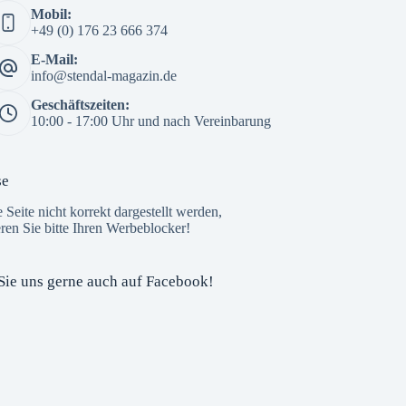
Mobil:
3 Wochen her
+49 (0) 176 23 666 374
🎒📚 Der große Tag rückt näher – die
E-Mail:
Einschulung steht vor der Tür! 🌟
info@stendal-magazin.de
Am 15. August beginnt für viele Kinder ein
Geschäftszeiten:
ganz neuer Lebensabschnitt. Die Vorfreude
10:00 - 17:00 Uhr und nach Vereinbarung
auf die erste Schultüte, den neuen
Schulranzen und den ersten Schultag ist
riesig – und das
E-Center Stendal
ist
se
bestens darauf vorbereitet!
e Seite nicht korrekt dargestellt werden,
Hier finden Sie alles, was kleine ABC-
eren Sie bitte Ihren Werbeblocker!
Schützen für einen gelungenen Schulstart
brauchen – von Schulran
...
Mehr ...
Foto
Sie uns gerne auch auf Facebook!
Auf Facebook anzeigen
Custom Facebook Feed plugin
StendalMagazin
3 Wochen her