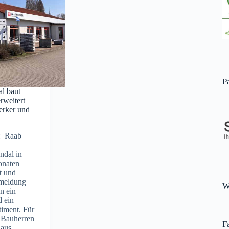
P
l baut
rweitert
erker und
 : Raab
ndal in
onaten
t und
emeldung
W
n ein
 ein
timent. Für
 Bauherren
F
 aus