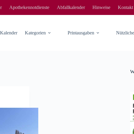
r
Apothekennotdienste
Abfallkalender
Hinweise
Kontakt
-Kalender
Kategorien
Printausgaben
Nützlic
W