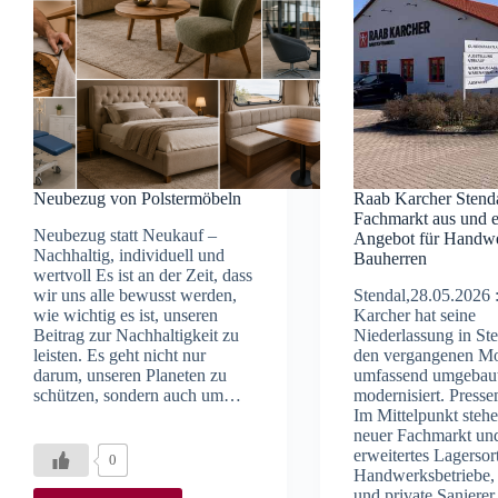
Neubezug von Polstermöbeln
Raab Karcher Stenda
Fachmarkt aus und e
Neubezug statt Neukauf –
Angebot für Handw
Nachhaltig, individuell und
Bauherren
wertvoll Es ist an der Zeit, dass
wir uns alle bewusst werden,
Stendal,28.05.2026
wie wichtig es ist, unseren
Karcher hat seine
Beitrag zur Nachhaltigkeit zu
Niederlassung in Ste
leisten. Es geht nicht nur
den vergangenen M
darum, unseren Planeten zu
umfassend umgebau
schützen, sondern auch um…
modernisiert. Press
Im Mittelpunkt stehe
neuer Fachmarkt und
erweitertes Lagersor
0
Handwerksbetriebe,
und private Sanierer