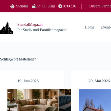
Zum
Stendal
Do, 06. Aug
16:06:37
│
Unsere Partne
Inhalt
springen
StendalMagazin
Home
Event
Ihr Stadt- und Familienmagazin
Schlagwort
Materialien
19. Juni 2026
29. Mai 2026