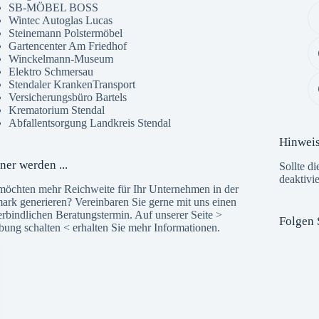
SB-MÖBEL BOSS
Wintec Autoglas Lucas
Steinemann Polstermöbel
Gartencenter Am Friedhof
Winckelmann-Museum
Elektro Schmersau
Stendaler KrankenTransport
Versicherungsbüro Bartels
Krematorium Stendal
Abfallentsorgung Landkreis Stendal
Hinwei
ner werden ...
Sollte di
deaktivi
möchten mehr Reichweite für Ihr Unternehmen in der
ark generieren? Vereinbaren Sie gerne mit uns einen
rbindlichen Beratungstermin. Auf unserer Seite >
Folgen 
bung schalten
< erhalten Sie mehr Informationen.
The 