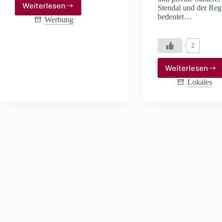
Weiterlesen
Stendal und der Reg
Neubezug
bedeutet…
von
Werbung
Polstermöbeln
2
Weiterlesen
Raab
Karcher
Lokales
Stendal
baut
Fachmar
aus
und
erweiter
Angebot
für
Handwer
und
Bauherr