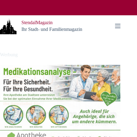
Zum
Inhalt
springen
StendalMagazin
Ihr Stadt- und Familienmagazin
Werbung