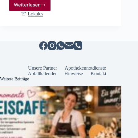
Weiterlesen
Raab
Karcher
Lokales
Stendal
baut
Fachmarkt
aus
und
erweitert
Angebot
für
Handwerker
Unsere Partner
Apothekennotdienste
und
Abfallkalender
Hinweise
Kontakt
Bauherren
Weitere Beiträge