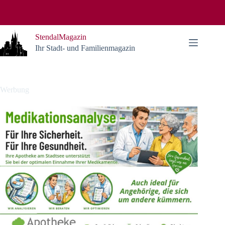
Zum
Inhalt
springen
StendalMagazin
Ihr Stadt- und Familienmagazin
Werbung