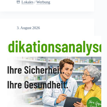
durch
Lokales
/
Werbung
Gemeinschaft
3. August 2026