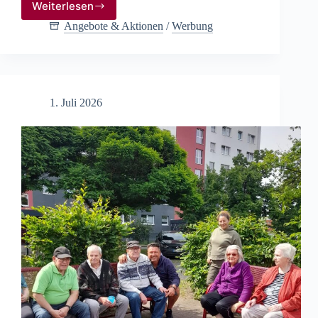
Weiterlesen
Neues
aus
Angebote & Aktionen
/
Werbung
der
Apotheke
am
Stadtsee
in
1. Juli 2026
Stendal