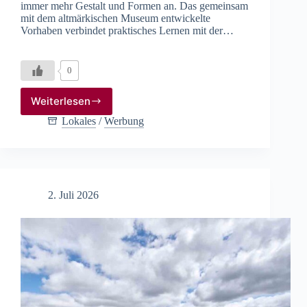
immer mehr Gestalt und Formen an. Das gemeinsam
mit dem altmärkischen Museum entwickelte
Vorhaben verbindet praktisches Lernen mit der…
0
Weiterlesen
Steinedal:
Lernen,
Lokales
/
Werbung
Bauen
und
Tradition
erleben
2. Juli 2026