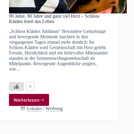
99 Jahre, 90 Jahre und ganz viel Herz – Schloss
Kläden feiert das Leben
„Schloss Kläden Jubiläum“ Besondere Geburtstage
und bewegende Momente machten in den
vergangenen Tagen einmal mehr deutlich: Im
Schloss Kläden wird Gemeinschaft mit Herz gelebt.
Freude, Herzlichkeit und ein liebevolles Miteinander
standen in der Seniorenwohngemeinschaft im
Mittelpunkt. Bewegende Augenblicke zeigten,
wie…
0
Weiterlesen
99
Jahre,
Lokales
/
Werbung
90
Jahre
und
ganz