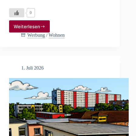
0
Weiterlesen
Stendaler
Wohnungsbaugesellschaft
Werbung
/
Wohnen
mbH
1. Juli 2026