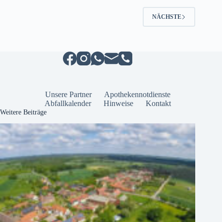
viel
Herz
NÄCHSTE
–
Schloss
Kläden feiert
das
Leben
Unsere Partner
Apothekennotdienste
Abfallkalender
Hinweise
Kontakt
Weitere Beiträge