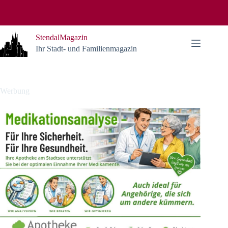
Zum
Inhalt
springen
StendalMagazin
Ihr Stadt- und Familienmagazin
Werbung