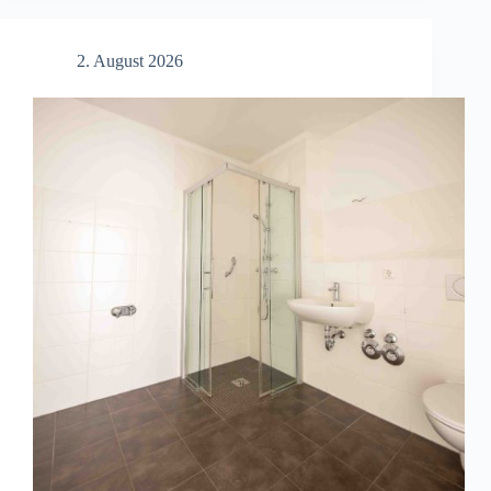
am
Stadtsee
in
2. August 2026
Stendal