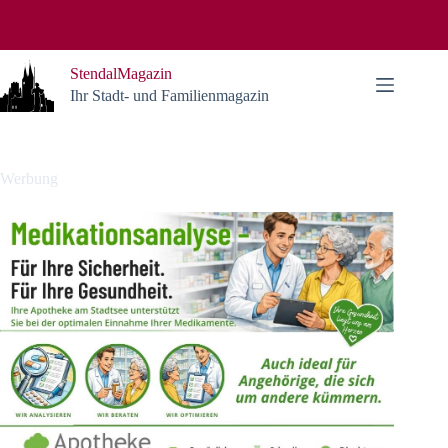
Zum
Inhalt
springen
StendalMagazin
Ihr Stadt- und Familienmagazin
Werbung