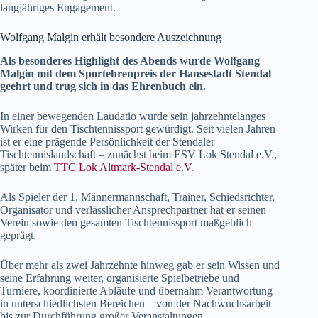
langjähriges Engagement.
Wolfgang Malgin erhält besondere Auszeichnung
Als besonderes Highlight des Abends wurde Wolfgang
Malgin mit dem Sportehrenpreis der Hansestadt Stendal
geehrt und trug sich in das Ehrenbuch ein.
In einer bewegenden Laudatio wurde sein jahrzehntelanges
Wirken für den Tischtennissport gewürdigt. Seit vielen Jahren
ist er eine prägende Persönlichkeit der Stendaler
Tischtennislandschaft – zunächst beim ESV Lok Stendal e.V.,
später beim
TTC Lok Altmark-Stendal e.V.
Als Spieler der 1. Männermannschaft, Trainer, Schiedsrichter,
Organisator und verlässlicher Ansprechpartner hat er seinen
Verein sowie den gesamten Tischtennissport maßgeblich
geprägt.
Über mehr als zwei Jahrzehnte hinweg gab er sein Wissen und
seine Erfahrung weiter, organisierte Spielbetriebe und
Turniere, koordinierte Abläufe und übernahm Verantwortung
in unterschiedlichsten Bereichen – von der Nachwuchsarbeit
bis zur Durchführung großer Veranstaltungen.