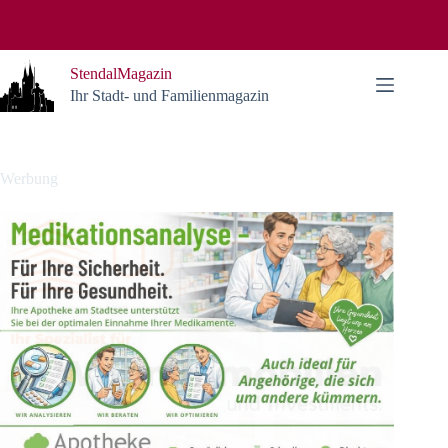
Zum
Inhalt
springen
StendalMagazin
Ihr Stadt- und Familienmagazin
Werbung