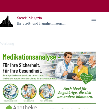
Zum
Inhalt
springen
StendalMagazin
Ihr Stadt- und Familienmagazin
Werbung