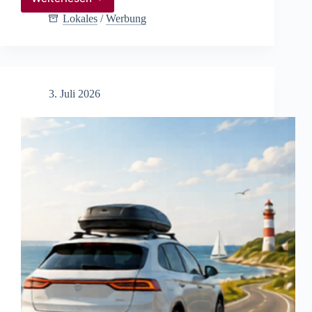
Tschüss
Ausbildung,
Lokales
/
Werbung
hallo
Berufsleben
3. Juli 2026