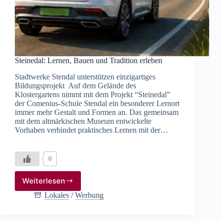
Steinedal: Lernen, Bauen und Tradition erleben
Stadtwerke Stendal unterstützen einzigartiges
Bildungsprojekt Auf dem Gelände des
Klostergartens nimmt mit dem Projekt “Steinedal”
der Comenius-Schule Stendal ein besonderer Lernort
immer mehr Gestalt und Formen an. Das gemeinsam
mit dem altmärkischen Museum entwickelte
Vorhaben verbindet praktisches Lernen mit der…
0
Weiterlesen
Steinedal:
Lernen,
Lokales
/
Werbung
Bauen
und