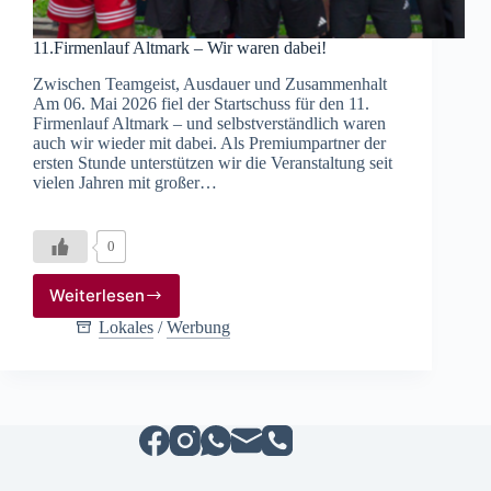
11.Firmenlauf Altmark – Wir waren dabei!
Zwischen Teamgeist, Ausdauer und Zusammenhalt
Am 06. Mai 2026 fiel der Startschuss für den 11.
Firmenlauf Altmark – und selbstverständlich waren
auch wir wieder mit dabei. Als Premiumpartner der
ersten Stunde unterstützen wir die Veranstaltung seit
vielen Jahren mit großer…
0
Weiterlesen
11.Firmenlauf
Altmark
Lokales
/
Werbung
–
Wir
waren
dabei!