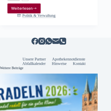
Weiterlesen
Mehr
als
Politik & Verwaltung
ein
Preis:
Was
der
„Wirtschaftspreis
Altmark”
bei
Unternehmen
bewegt
Unsere Partner
Apothekennotdienste
Abfallkalender
Hinweise
Kontakt
Weitere Beiträge