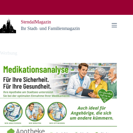
Zum
Inhalt
springen
StendalMagazin
Ihr Stadt- und Familienmagazin
Werbung