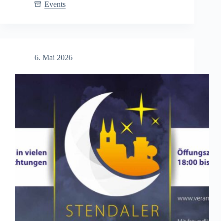
Stendaler
Events
Rolandfest
2026
–
Drei
Tage
6. Mai 2026
voller
Kultur
und
Unterhaltung