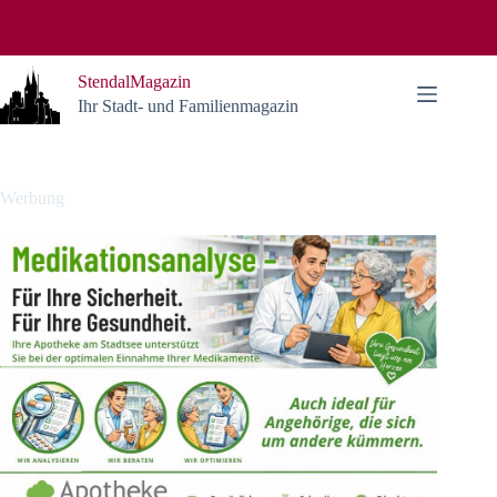
Zum
Inhalt
springen
StendalMagazin
Ihr Stadt- und Familienmagazin
Werbung