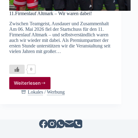
11.Firmenlauf Altmark – Wir waren dabei!
Zwischen Teamgeist, Ausdauer und Zusammenhalt
Am 06. Mai 2026 fiel der Startschuss für den 11.
Firmenlauf Altmark – und selbstverständlich waren
auch wir wieder mit dabei. Als Premiumpartner der
ersten Stunde unterstützen wir die Veranstaltung seit
vielen Jahren mit großer…
0
Weiterlesen
11.Firmenlauf
Altmark
Lokales
/
Werbung
–
Wir
waren
dabei!