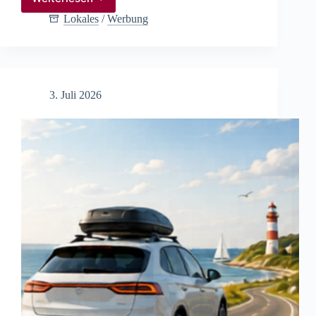
Tschüss
Ausbildung,
Lokales
/
Werbung
hallo
Berufsleben
3. Juli 2026