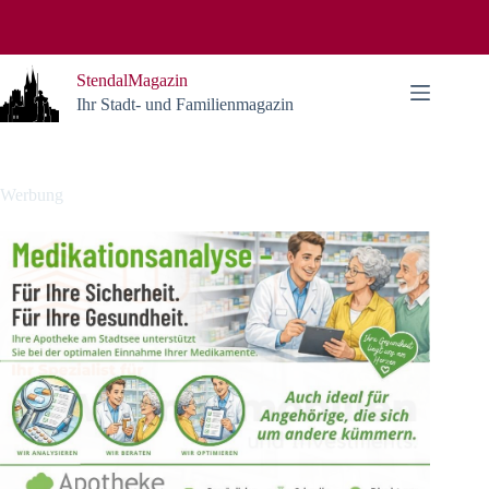
Zum
Inhalt
springen
StendalMagazin
Ihr Stadt- und Familienmagazin
Werbung