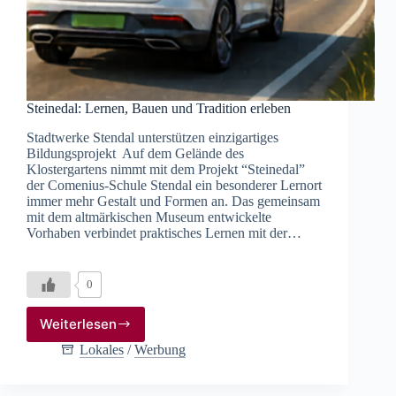
Steinedal: Lernen, Bauen und Tradition erleben
Stadtwerke Stendal unterstützen einzigartiges
Bildungsprojekt Auf dem Gelände des
Klostergartens nimmt mit dem Projekt “Steinedal”
der Comenius-Schule Stendal ein besonderer Lernort
immer mehr Gestalt und Formen an. Das gemeinsam
mit dem altmärkischen Museum entwickelte
Vorhaben verbindet praktisches Lernen mit der…
0
Weiterlesen
Steinedal:
Lernen,
Lokales
/
Werbung
Bauen
und