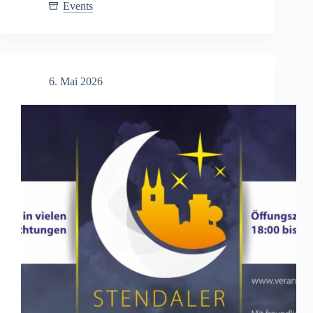
Stendaler
Events
Rolandfest
2026
–
Drei
Tage
6. Mai 2026
voller
Kultur
und
Unterhaltung