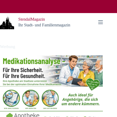
Zum
Inhalt
springen
StendalMagazin
Ihr Stadt- und Familienmagazin
Werbung