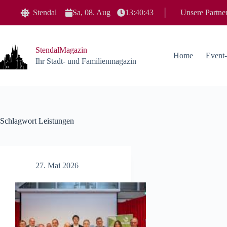
Zum
Stendal
Sa, 08. Aug
13:40:43
│
Unsere Partne
Inhalt
springen
StendalMagazin
Home
Event
Ihr Stadt- und Familienmagazin
Schlagwort
Leistungen
27. Mai 2026