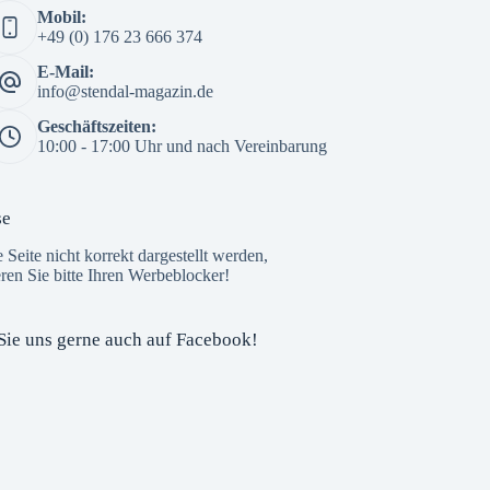
Mobil:
3 Wochen her
+49 (0) 176 23 666 374
🎒📚 Der große Tag rückt näher – die
E-Mail:
Einschulung steht vor der Tür! 🌟
info@stendal-magazin.de
Am 15. August beginnt für viele Kinder ein
Geschäftszeiten:
ganz neuer Lebensabschnitt. Die Vorfreude
10:00 - 17:00 Uhr und nach Vereinbarung
auf die erste Schultüte, den neuen
Schulranzen und den ersten Schultag ist
riesig – und das
E-Center Stendal
ist
se
bestens darauf vorbereitet!
e Seite nicht korrekt dargestellt werden,
Hier finden Sie alles, was kleine ABC-
eren Sie bitte Ihren Werbeblocker!
Schützen für einen gelungenen Schulstart
brauchen – von Schulran
...
Mehr ...
Foto
Sie uns gerne auch auf Facebook!
Auf Facebook anzeigen
Custom Facebook Feed plugin
StendalMagazin
3 Wochen her