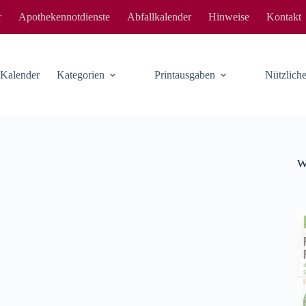
r
Apothekennotdienste
Abfallkalender
Hinweise
Kontakt
-Kalender
Kategorien
Printausgaben
Nützlic
W