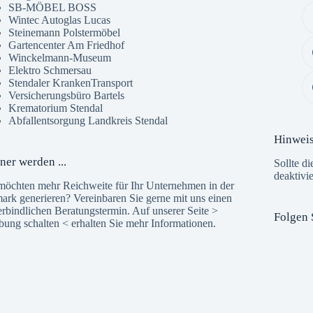
SB-MÖBEL BOSS
Wintec Autoglas Lucas
Steinemann Polstermöbel
Gartencenter Am Friedhof
Winckelmann-Museum
Elektro Schmersau
Stendaler KrankenTransport
Versicherungsbüro Bartels
Krematorium Stendal
Abfallentsorgung Landkreis Stendal
Hinwei
ner werden ...
Sollte di
deaktivi
möchten mehr Reichweite für Ihr Unternehmen in der
ark generieren? Vereinbaren Sie gerne mit uns einen
rbindlichen Beratungstermin. Auf unserer Seite >
Folgen 
bung schalten
< erhalten Sie mehr Informationen.
The 