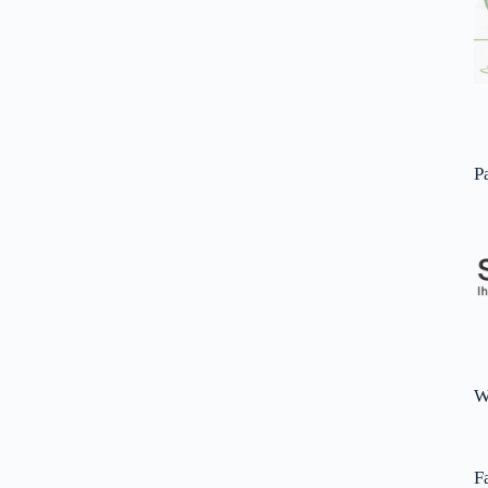
P
W
F