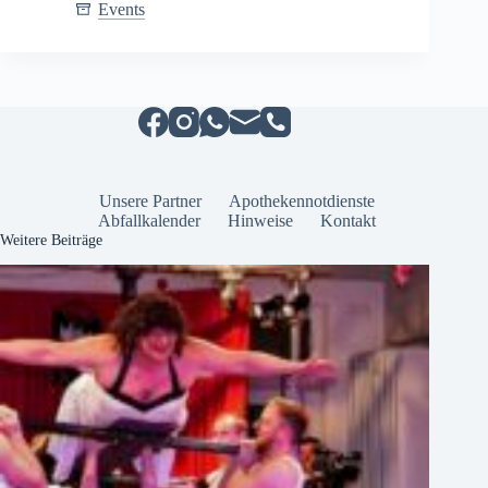
Stendaler
Events
Rolandfest
2026
–
Drei
Tage
voller
Kultur
und
Unterhaltung
Unsere Partner
Apothekennotdienste
Abfallkalender
Hinweise
Kontakt
Weitere Beiträge