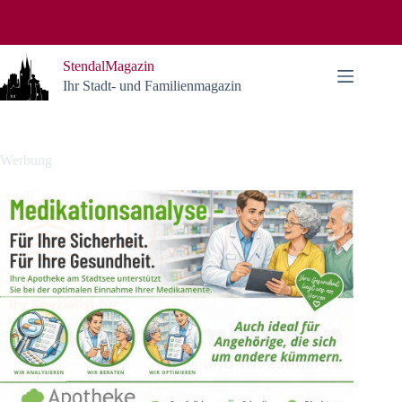
Zum
Inhalt
springen
StendalMagazin
Ihr Stadt- und Familienmagazin
Werbung