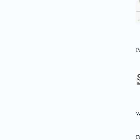
P
W
F