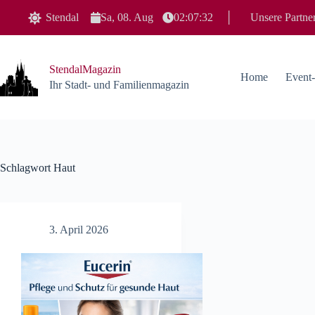
Zum
Stendal
Sa, 08. Aug
02:07:32
│
Unsere Partne
Inhalt
springen
StendalMagazin
Home
Event
Ihr Stadt- und Familienmagazin
Schlagwort
Haut
3. April 2026