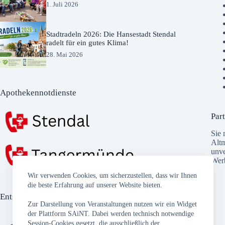
1. Juli 2026
Stadtradeln 2026: Die Hansestadt Stendal
radelt für ein gutes Klima!
28. Mai 2026
Apothekennotdienste
Part
Sie 
Altm
unve
Wer
Wir verwenden Cookies, um sicherzustellen, dass wir Ihnen
die beste Erfahrung auf unserer Website bieten.
Entsorgungstermine
Zur Darstellung von Veranstaltungen nutzen wir ein Widget
der Plattform SAiNT. Dabei werden technisch notwendige
Session-Cookies gesetzt, die ausschließlich der