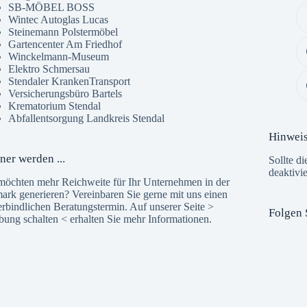
SB-MÖBEL BOSS
Wintec Autoglas Lucas
Steinemann Polstermöbel
Gartencenter Am Friedhof
Winckelmann-Museum
Elektro Schmersau
Stendaler KrankenTransport
Versicherungsbüro Bartels
Krematorium Stendal
Abfallentsorgung Landkreis Stendal
Hinwei
ner werden ...
Sollte di
deaktivi
möchten mehr Reichweite für Ihr Unternehmen in der
ark generieren? Vereinbaren Sie gerne mit uns einen
rbindlichen Beratungstermin. Auf unserer Seite >
Folgen 
bung schalten
< erhalten Sie mehr Informationen.
The 