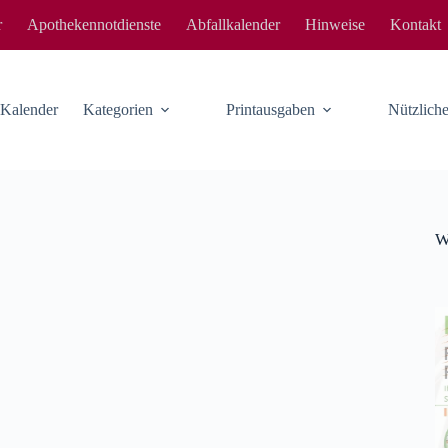
r
Apothekennotdienste
Abfallkalender
Hinweise
Kontakt
-Kalender
Kategorien
Printausgaben
Nützlic
W