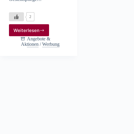
2
Weiterlesen
Angebote
aus
Angebote &
Ihrer
Aktionen
/
Werbung
Apotheke
am
Stadtsee
in
Stendal