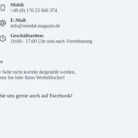
Mobil:
3 Wochen her
+49 (0) 176 23 666 374
🎒📚 Der große Tag rückt näher – die
E-Mail:
Einschulung steht vor der Tür! 🌟
info@stendal-magazin.de
Am 15. August beginnt für viele Kinder ein
Geschäftszeiten:
ganz neuer Lebensabschnitt. Die Vorfreude
10:00 - 17:00 Uhr und nach Vereinbarung
auf die erste Schultüte, den neuen
Schulranzen und den ersten Schultag ist
riesig – und das
E-Center Stendal
ist
se
bestens darauf vorbereitet!
e Seite nicht korrekt dargestellt werden,
Hier finden Sie alles, was kleine ABC-
eren Sie bitte Ihren Werbeblocker!
Schützen für einen gelungenen Schulstart
brauchen – von Schulran
...
Mehr ...
Foto
Sie uns gerne auch auf Facebook!
Auf Facebook anzeigen
Custom Facebook Feed plugin
StendalMagazin
3 Wochen her