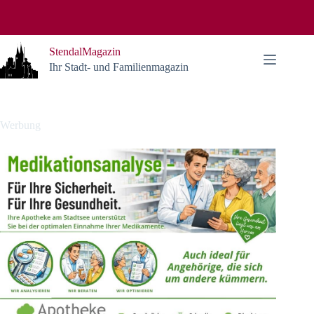
Zum
Inhalt
springen
StendalMagazin
Ihr Stadt- und Familienmagazin
Werbung