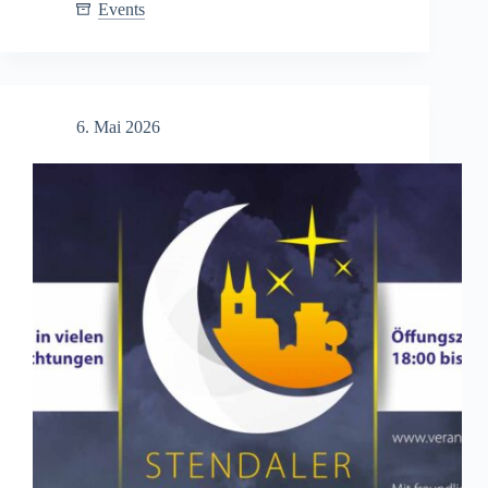
Stendaler
Events
Rolandfest
2026
–
Drei
Tage
6. Mai 2026
voller
Kultur
und
Unterhaltung