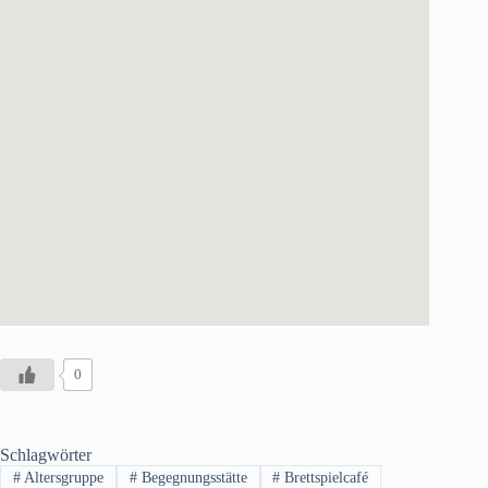
0
Schlagwörter
#
Altersgruppe
#
Begegnungsstätte
#
Brettspielcafé