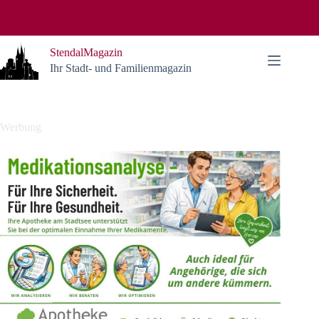
Zum
Inhalt
springen
StendalMagazin
Ihr Stadt- und Familienmagazin
Werbung